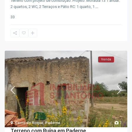
Terreno com projeto de construção. Projeto: Moradia T3 1 andar:
2 quartos, 2 WC, 2 Terraços e Pátio RC: 1 quarto, 1
...
3
3
Venda
Cerro do Roque
,
Paderne
7
Terreno com Ruína em Paderne