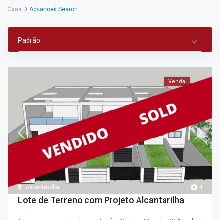
Casa
Advanced Search
Padrão
Venda
Alcantarilha
,
4
Lote de Terreno com Projeto Alcantarilha