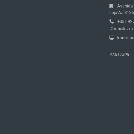
Avenida 5
Loja AJ 8135
+351 92
(Chamada para 
Imobiliár
AMI17308