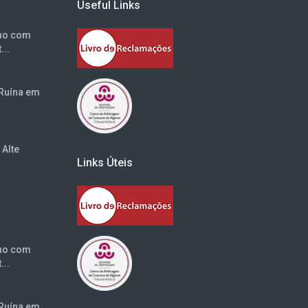
Useful Links
eno com
...
Ruína em
Alte
Links Úteis
eno com
...
Ruína em