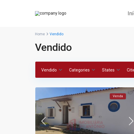
In
Home
Vendido
Vendido
Vendido
Categories
States
Citi
Venda