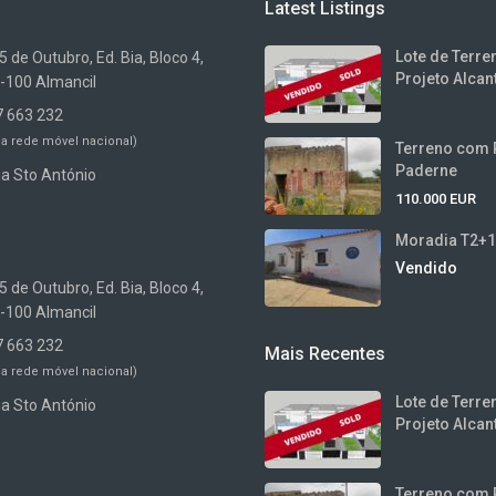
Latest Listings
Lote de Terr
 de Outubro, Ed. Bia, Bloco 4,
Projeto Alcant
-100 Almancil
7 663 232
a rede móvel nacional)
Terreno com 
Paderne
ia Sto António
110.000 EUR
Moradia T2+1 
Vendido
 de Outubro, Ed. Bia, Bloco 4,
-100 Almancil
7 663 232
Mais Recentes
a rede móvel nacional)
Lote de Terr
ia Sto António
Projeto Alcant
Terreno com 