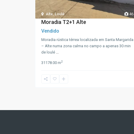
Alte
,
Loulé
46
Moradia T2+1 Alte
Vendido
Moradia rústica térrea localizada em Santa Margarida
– Alte numa zona calma no campo a apenas 30 min
de loulé
...
2
3
1
178.00 m