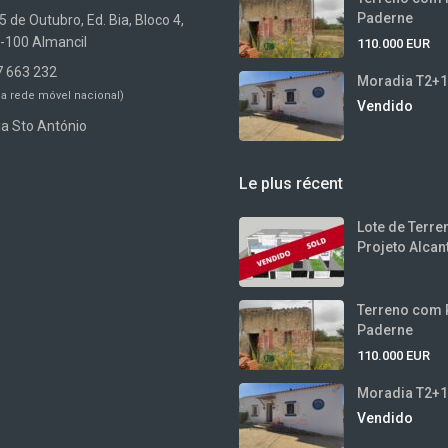
Paderne
 de Outubro, Ed. Bia, Bloco 4,
-100 Almancil
110.000 EUR
7 663 232
Moradia T2+1 
a rede móvel nacional)
Vendido
ia Sto António
Le plus récent
Lote de Terr
Projeto Alcant
Terreno com 
Paderne
110.000 EUR
Moradia T2+1 
Vendido